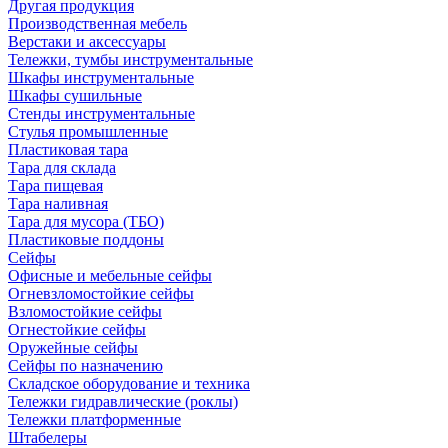
Другая продукция
Производственная мебель
Верстаки и аксессуары
Тележки, тумбы инструментальные
Шкафы инструментальные
Шкафы сушильные
Стенды инструментальные
Cтулья промышленные
Пластиковая тара
Тара для склада
Тара пищевая
Тара наливная
Тара для мусора (ТБО)
Пластиковые поддоны
Сейфы
Офисные и мебельные сейфы
Огневзломостойкие сейфы
Взломостойкие сейфы
Огнестойкие сейфы
Оружейные сейфы
Сейфы по назначению
Складское оборудование и техника
Тележки гидравлические (роклы)
Тележки платформенные
Штабелеры