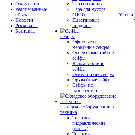
О компании
Тара наливная
Реализованные
Тара для мусора
объекты
(ТБО)
Услуги
Новости
Пластиковые
Реквизиты
поддоны
Контакты
Сейфы
Офисные и
мебельные сейфы
Огневзломостойкие
сейфы
Взломостойкие
сейфы
Огнестойкие сейфы
Оружейные сейфы
Сейфы по
назначению
Складское оборудование и
техника
Тележки
гидравлические
(роклы)
Тележки