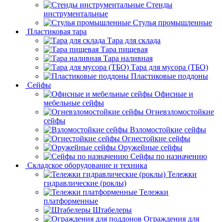
Стенды
инструментальные
Cтулья промышленные
Пластиковая тара
Тара для склада
Тара пищевая
Тара наливная
Тара для мусора (ТБО)
Пластиковые поддоны
Сейфы
Офисные и
мебельные сейфы
Огневзломостойкие
сейфы
Взломостойкие сейфы
Огнестойкие сейфы
Оружейные сейфы
Сейфы по назначению
Складское оборудование и техника
Тележки
гидравлические (роклы)
Тележки
платформенные
Штабелеры
Ограждения для